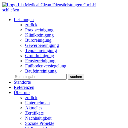
schließen
Leistungen
zurück
Praxisreinigung
Klinikreinigung
Büroreinigung
Gewerbereinigung
Teppichreinigung
Grundreinigung
Fensterreinigung
Fußbodenversiegelung
Baufeinreinigung
Standorte
Referenzen
Über uns
zurück
Unternehmen
Aktuelles
Zertifikate
Nachhaltigkeit
Soziale Projekte