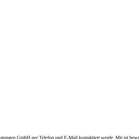
istungen GmbH per Telefon und E-Mail kontaktiert werde. Mir ist bewus