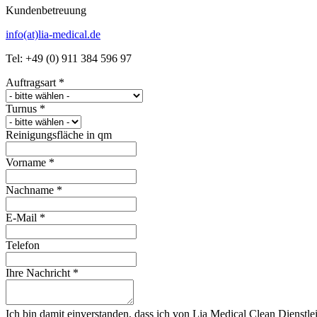
Kundenbetreuung
info(at)lia-medical.de
Tel: +49 (0) 911 384 596 97
Auftragsart
*
Turnus
*
Reinigungsfläche in qm
Vorname
*
Nachname
*
E-Mail
*
Telefon
Ihre Nachricht
*
Ich bin damit einverstanden, dass ich von Lia Medical Clean Dienstle